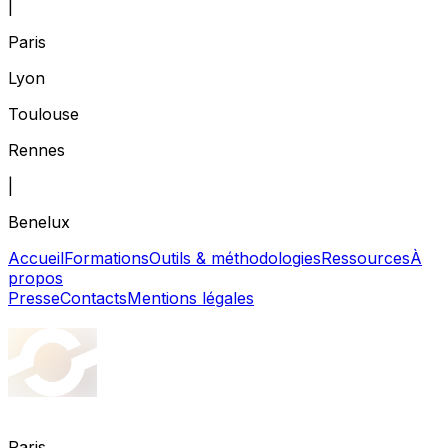
|
Paris
Lyon
Toulouse
Rennes
|
Benelux
Accueil
Formations
Outils & méthodologies
Ressources
À
propos
Presse
Contacts
Mentions légales
Paris