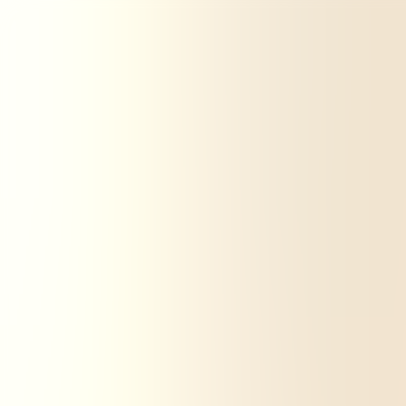
Carbone 4
Carbon4 Finance
Expertises
Secteurs
Formations
Outils et méthodologies
Ressources
À propos
Nous contacter